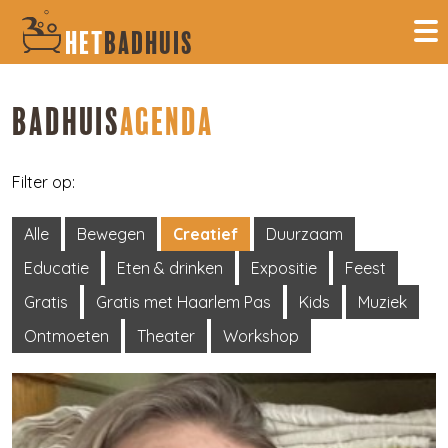
HET
BADHUIS
BADHUIS
AGENDA
Filter op:
Alle
Bewegen
Creatief
Duurzaam
Educatie
Eten & drinken
Expositie
Feest
Gratis
Gratis met Haarlem Pas
Kids
Muziek
Ontmoeten
Theater
Workshop