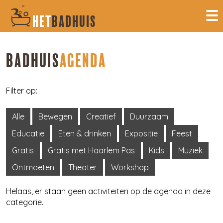
HET
BADHUIS
BADHUIS
AGENDA
Filter op:
Alle
Bewegen
Creatief
Duurzaam
Educatie
Eten & drinken
Expositie
Feest
Gratis
Gratis met Haarlem Pas
Kids
Muziek
Ontmoeten
Theater
Workshop
Helaas, er staan geen activiteiten op de agenda in deze
categorie.