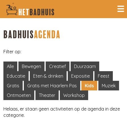
HET
BADHUIS
BADHUIS
AGENDA
Filter op:
Alle
Bewegen
Creatief
Duurzaam
Educatie
Eten & drinken
Expositie
Feest
Gratis
Gratis met Haarlem Pas
Kids
Muziek
Ontmoeten
Theater
Workshop
Helaas, er staan geen activiteiten op de agenda in deze
categorie.