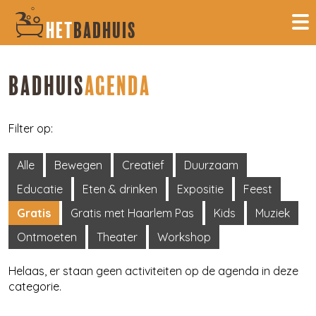
HET
BADHUIS
BADHUIS
AGENDA
Filter op:
Alle
Bewegen
Creatief
Duurzaam
Educatie
Eten & drinken
Expositie
Feest
Gratis
Gratis met Haarlem Pas
Kids
Muziek
Ontmoeten
Theater
Workshop
Helaas, er staan geen activiteiten op de agenda in deze
categorie.