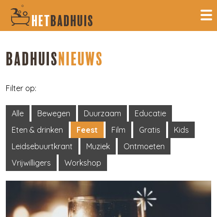
HET
BADHUIS
BADHUIS
NIEUWS
Filter op:
Alle
Bewegen
Duurzaam
Educatie
Eten & drinken
Feest
Film
Gratis
Kids
Leidsebuurtkrant
Muziek
Ontmoeten
Vrijwilligers
Workshop