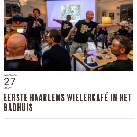
WOENSDAG
27
MAART
Eerste Haarlems Wielercafé in Het
Badhuis